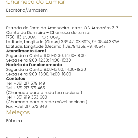
Charneca do Lumiar
Escritório/Armazém
Estrada do Forte da Ameixoeira Letras O.S. Armazém 2-3
Quinta do Damieiro – Charneca do Lumiar
1750-113 LISBOA – PORTUGAL
Latitude, Longitude (Graus) 38º 47’ 03.69”N, 9º 08’44.33”W
Latitude, Longitude (Decimal) 38.784358, -9.145647
Atendimento Geral
Segunda a Quinta 9:00-12:30; 14:00-18:00
Sexta Feira 9:00-12:30; 14:00-15:30
Horário de Funcionamento
Segunda a Quinta 9:00-13:00; 14:00-18:30
Sexta Feira 9:00-13:00; 14:00-16:00
Contatos
Tel. +351 217 578 149
Tel. +351 217 571 465
(Chamada para a rede fixa nacional)
Tel. +351 919 353 683
(Chamada para a rede móvel nacional)
Fax. +351 217 572 949
Meleças
Fábrica