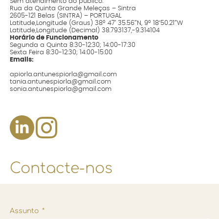
Sem atendimento ao público.
Rua da Quinta Grande Meleças – Sintra
2605-121 Belas (SINTRA) – PORTUGAL
Latitude,Longitude (Graus) 38º 47′ 35.56″N, 9º 18’50.21″W
Latitude,Longitude (Decimal) 38.793137,-9.314104
Horário de Funcionamento
Segunda a Quinta 8:30-12:30; 14:00-17:30
Sexta Feira 8:30-12:30; 14:00-15:00
Emails:
apiorla.antunespiorla@gmail.com
tania.antunespiorla@gmail.com
sonia.antunespiorla@gmail.com
Contacte-nos
Assunto