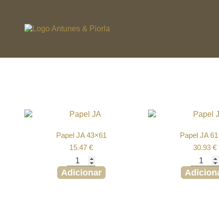
Papel JA 43×61
Papel JA 6
15.47
€
30.93
€
Adicionar
Adicion