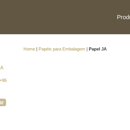
Prod
Home
|
Papéis para Embalagem
|
Papel JA
1×86
ar