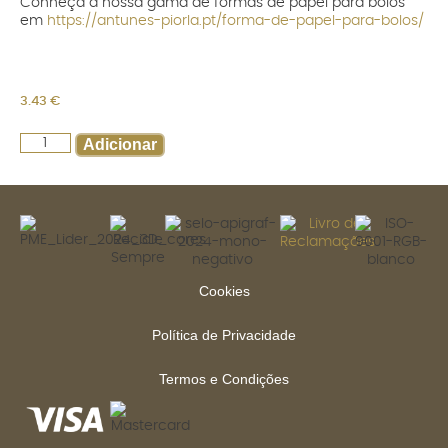
Conheça a nossa gama de formas de papel para bolos
em
https://antunes-piorla.pt/forma-de-papel-para-bolos/
3.43
€
Adicionar
Cookies
Política de Privacidade
Termos e Condições