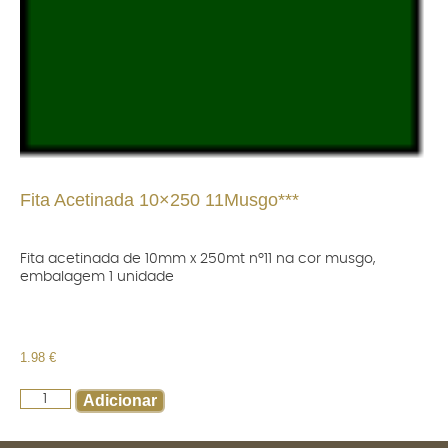
Fita Acetinada 10×250 11Musgo***
Fita acetinada de 10mm x 250mt nº11 na cor musgo,
embalagem 1 unidade
1.98
€
Adicionar