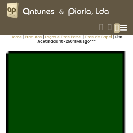
Home
|
Produtos
|
Laços e Fitas Papel
|
Fitas de Papel
|
Fita
Acetinada 10×250 11Musgo***