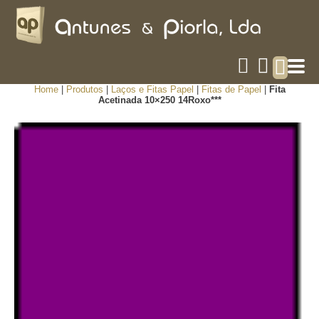
Home
|
Produtos
|
Laços e Fitas Papel
|
Fitas de Papel
|
Fita
Acetinada 10×250 14Roxo***