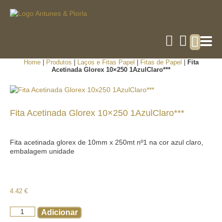
Home
|
Produtos
|
Laços e Fitas Papel
|
Fitas de Papel
|
Fita
Acetinada Glorex 10×250 1AzulClaro***
Fita Acetinada Glorex 10×250 1AzulClaro***
Fita acetinada glorex de 10mm x 250mt nº1 na cor azul claro,
embalagem unidade
4.42
€
Adicionar