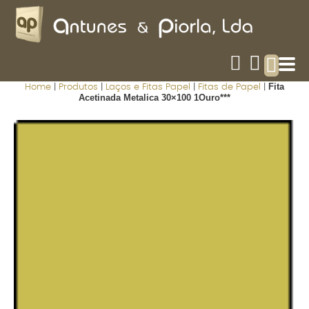
Fita
Home
|
Produtos
|
Laços e Fitas Papel
|
Fitas de Papel
|
Acetinada Metalica 30×100 1Ouro***