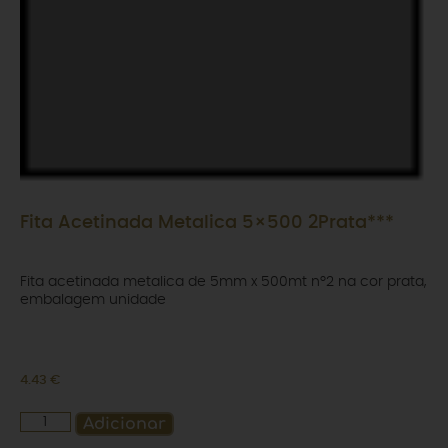
Fita Acetinada Metalica 5×500 2Prata***
Fita acetinada metalica de 5mm x 500mt nº2 na cor prata,
embalagem unidade
4.43
€
Adicionar