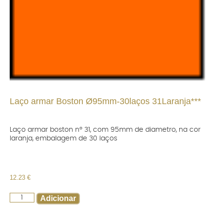
Laço armar Boston Ø95mm-30laços 31Laranja***
Laço armar boston nº 31, com 95mm de diametro, na cor
laranja, embalagem de 30 laços
12.23
€
Adicionar