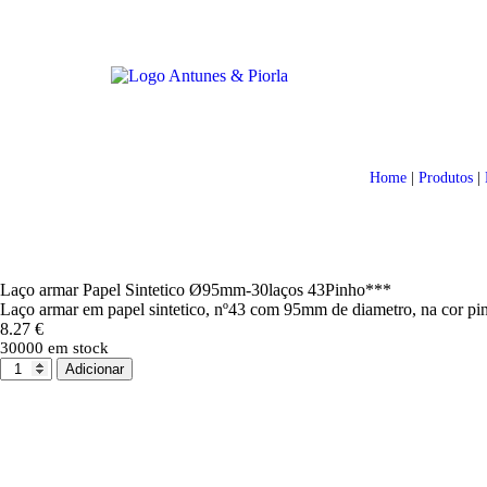
Home
|
Produtos
|
Laço armar Papel Sintetico Ø95mm-30laços 43Pinho***
Laço armar em papel sintetico, nº43 com 95mm de diametro, na cor pi
8.27
€
30000 em stock
Adicionar