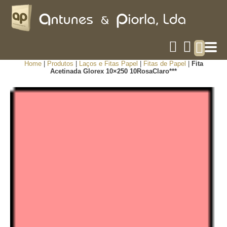
Home
|
Produtos
|
Laços e Fitas Papel
|
Fitas de Papel
|
Fita
Acetinada Glorex 10×250 10RosaClaro***