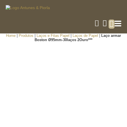
Home
|
Produtos
|
Laços e Fitas Papel
|
Laços de Papel
|
Laço armar
Boston Ø95mm-30laços 2Ouro***