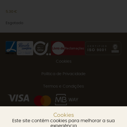
5.30
€
Esgotado
Cookies
Política de Privacidade
Termos e Condições
Cookies
Este site contém cookies para melhorar a sua
experiência