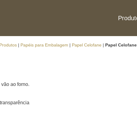
Produt
Produtos
|
Papéis para Embalagem
|
Papel Celofane
|
Papel Celofane
 vão ao forno.
transparência