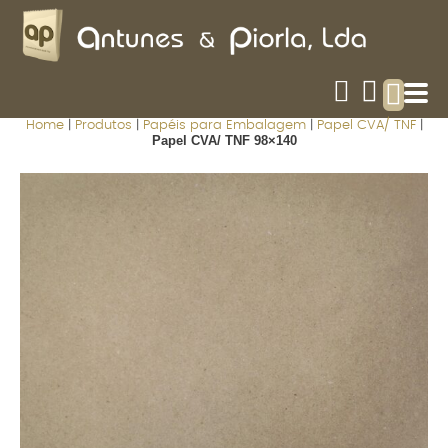
Home
|
Produtos
|
Papéis para Embalagem
|
Papel CVA/ TNF
|
Papel CVA/ TNF 98×140