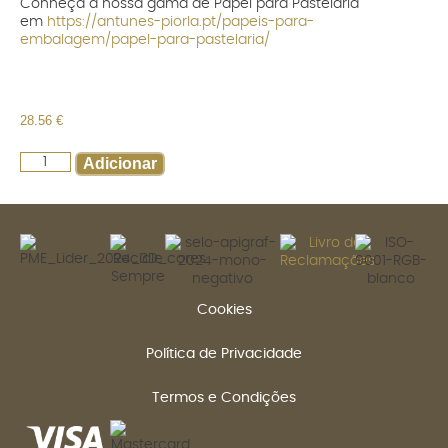
Conheça a nossa gama de Papel para Pastelaria
em
https://antunes-piorla.pt/papeis-para-
embalagem/papel-para-pastelaria/
28.56
€
Adicionar
Cookies
Política de Privacidade
Termos e Condições