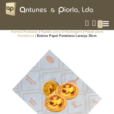
Home
|
Produtos
|
Papéis para Embalagem
|
Papel para
Bobine Papel Pastelaria Laranja 30cm
Pastelaria
|