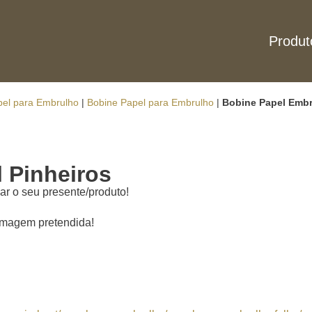
Produt
pel para Embrulho
|
Bobine Papel para Embrulho
|
Bobine Papel Embr
 Pinheiros
ar o seu presente/produto!
 imagem pretendida!