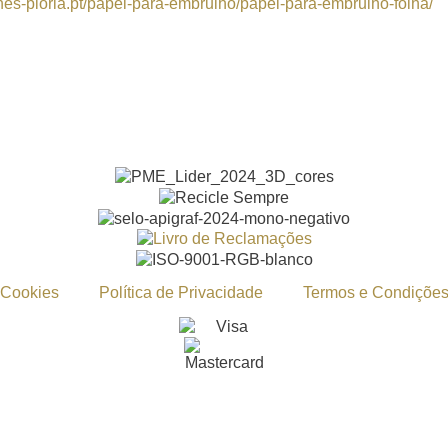
unes-piorla.pt/papel-para-embrulho/papel-para-embrulho-folha/
Cookies
Política de Privacidade
Termos e Condiçõe