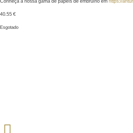
Conheça a nossa gama de papéis de embrulho em
https://ant
40.55
€
Esgotado