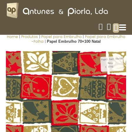
Home
|
Produtos
|
Papel para Embrulho
|
Papel para Embrulho
Papel Embrulho 70×100 Natal
-Folha
|