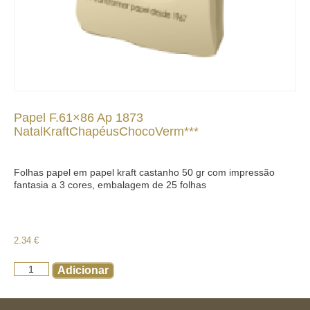
Papel F.61×86 Ap 1873
NatalKraftChapéusChocoVerm***
Folhas papel em papel kraft castanho 50 gr com impressão
fantasia a 3 cores, embalagem de 25 folhas
2.34
€
Adicionar