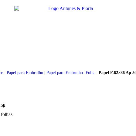
os
|
Papel para Embrulho
|
Papel para Embrulho -Folha
|
Papel F.62×86 Ap 5
**
 folhas