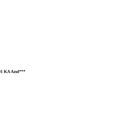
01 KA Azul***