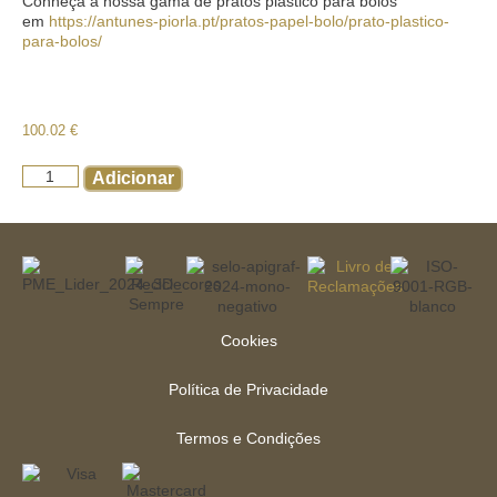
Conheça a nossa gama de pratos plástico para bolos
em
https://antunes-piorla.pt/pratos-papel-bolo/prato-plastico-
para-bolos/
100.02
€
Adicionar
Cookies
Política de Privacidade
Termos e Condições